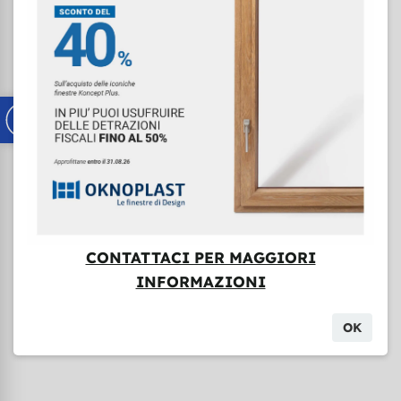
Abbiamo aggiunto una terza guarnizione per
aumentare notevolmente l'isolamento termoacustico
ed elevare notevolmente le prestazioni della finestra.
Isolamento di alto livello
Titano può raggiungere livelli di isolamento davvero
impressionanti con un Uw fino a 0.78 W/m2K (con
canalina Swisspacer e all'isolante termico aggiuntivo).
Sicurezza e solidità
Titano con il suo profilo solido e robusto assicura una
CONTATTACI PER MAGGIORI
grande stabilità e può essere accessoriato con
INFORMAZIONI
dotazioni di sicurezza in classe RC2 per una maggiore
protezione dai tentativi di effrazione.
OK