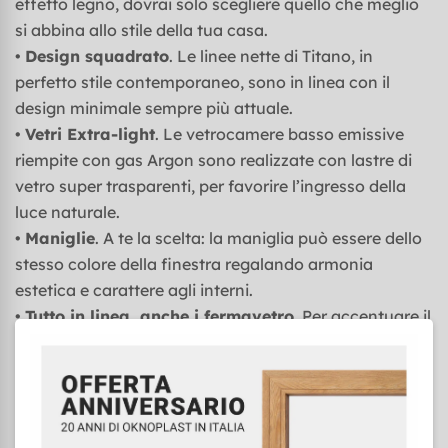
effetto legno, dovrai solo scegliere quello che meglio
si abbina allo stile della tua casa.
•
Design squadrato
. Le linee nette di Titano, in
perfetto stile contemporaneo, sono in linea con il
design minimale sempre più attuale.
•
Vetri Extra-light
. Le vetrocamere basso emissive
riempite con gas Argon sono realizzate con lastre di
vetro super trasparenti, per favorire l’ingresso della
luce naturale.
•
Maniglie
. A te la scelta: la maniglia può essere dello
stesso colore della finestra regalando armonia
estetica e carattere agli interni.
•
Tutto in linea, anche i fermavetro
. Per accentuare il
design squadrato del profilo anche fermavetro sono
stati progettati a 90°.
Prestazioni tecniche
Una guarnizione che cambia tutto