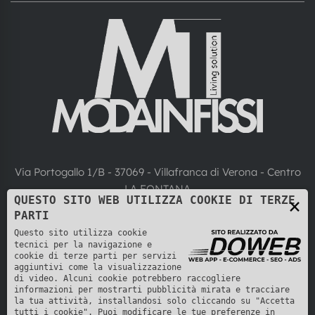
Via Portogallo 1/B - 37069 - Villafranca di Verona - Centro
LA FONTANA
QUESTO SITO WEB UTILIZZA COOKIE DI TERZE
×
+39 045 6305754
PARTI
Questo sito utilizza cookie
info@modatenda.it
tecnici per la navigazione e
cookie di terze parti per servizi
aggiuntivi come la visualizzazione
di video. Alcuni cookie potrebbero raccogliere
informazioni per mostrarti pubblicità mirata e tracciare
la tua attività, installandosi solo cliccando su "Accetta
tutti i cookie". Puoi modificare le tue preferenze in