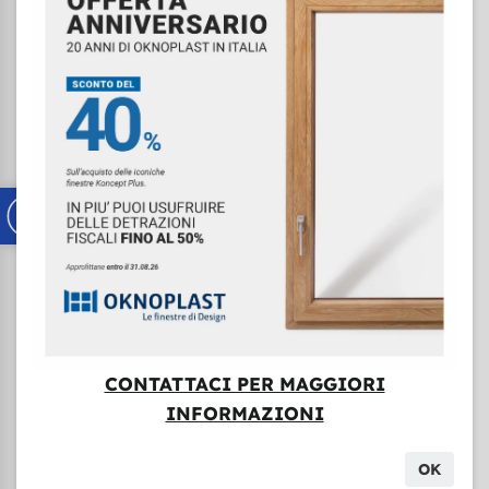
disposizione per sopralluoghi gratuiti, preventivi
personalizzati e assistenza completa dall'ideazione
all'installazione. Per tutto ciò che riguarda tende da
sole, pergole e tendaggi, potrete continuare a fare
riferimento al sito
modatenda.it
.
Vieni a scoprire Moda Infissi!
Ti aspettiamo nel
nostro showroom per mostrarti le infinite possibilità di
migliorare la tua casa con serramenti di qualità
superiore. Contattaci al 045 6305754 o visita il nuovo
sito per rimanere aggiornato su promozioni e novità.
Ultime news
Nasce Moda Infissi
CONTATTACI PER MAGGIORI
13/03/2026
INFORMAZIONI
OK