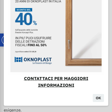
Prestazioni tecniche
Fluidità di movimento
La ferramenta di alta qualità consente sempre una
movimentazione agevole delle ante, anche in caso di
grandi realizzazioni.
Sicurezza di alto livello
Lo scorrevole PSK offre già di serie un’efficace
protezione per te e la tua casa, che puoi aumentare
equipaggiando le dotazioni antieffrazione in classe
RC2.
CONTATTACI PER MAGGIORI
Isolamento eccellente
INFORMAZIONI
La versatilità della porta finestra scorrevole PSK si
ritrova anche nelle prestazioni. Potrai scegliere profili
OK
in Classe A o in Classe ORO a seconda delle tue
esigenze.