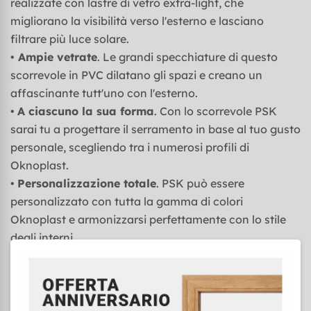
realizzate con lastre di vetro extra-light, che
migliorano la visibilità verso l'esterno e lasciano
filtrare più luce solare.
•
Ampie vetrate
. Le grandi specchiature di questo
scorrevole in PVC dilatano gli spazi e creano un
affascinante tutt'uno con l'esterno.
•
A ciascuno la sua forma
. Con lo scorrevole PSK
sarai tu a progettare il serramento in base al tuo gusto
personale, scegliendo tra i numerosi profili di
Oknoplast.
•
Personalizzazione totale
. PSK può essere
personalizzato con tutta la gamma di colori
Oknoplast e armonizzarsi perfettamente con lo stile
degli interni.
•
Porta o finestra
. Con il sistema traslante scorrevole
PSK si possono realizzare sia porte balcone che
finestre.